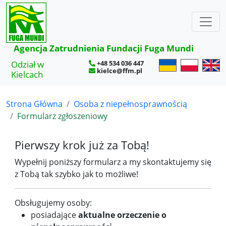
×
Agencja Zatrudnienia Fundacji Fuga Mundi
Odział w
+48 534 036 447
kielce@ffm.pl
Kielcach
Strona Główna
Osoba z niepełnosprawnością
Formularz zgłoszeniowy
Pierwszy krok już za Tobą!
Wypełnij poniższy formularz a my skontaktujemy się
z Tobą tak szybko jak to możliwe!
Obsługujemy osoby:
posiadające
aktualne orzeczenie o