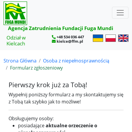
×
Agencja Zatrudnienia Fundacji Fuga Mundi
Odział w
+48 534 036 447
kielce@ffm.pl
Kielcach
Strona Główna
Osoba z niepełnosprawnością
Formularz zgłoszeniowy
Pierwszy krok już za Tobą!
Wypełnij poniższy formularz a my skontaktujemy się
z Tobą tak szybko jak to możliwe!
Obsługujemy osoby:
posiadające
aktualne orzeczenie o