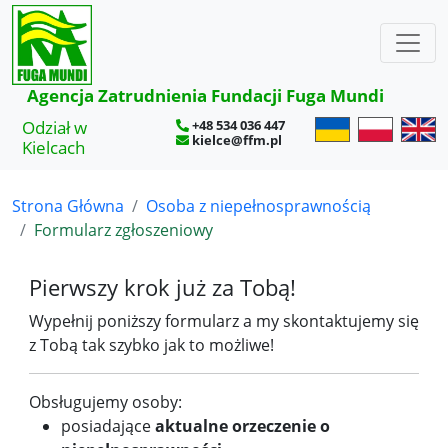
×
Agencja Zatrudnienia Fundacji Fuga Mundi
Odział w
+48 534 036 447
kielce@ffm.pl
Kielcach
Strona Główna
Osoba z niepełnosprawnością
Formularz zgłoszeniowy
Pierwszy krok już za Tobą!
Wypełnij poniższy formularz a my skontaktujemy się
z Tobą tak szybko jak to możliwe!
Obsługujemy osoby:
posiadające
aktualne orzeczenie o