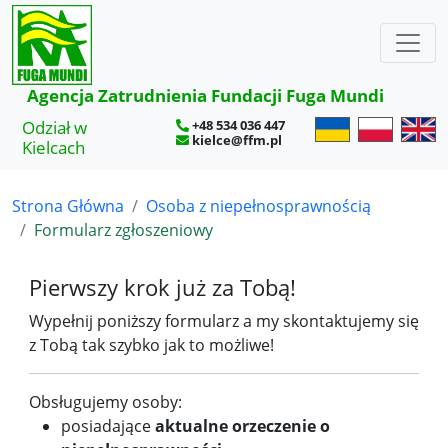
×
Agencja Zatrudnienia Fundacji Fuga Mundi
Odział w
+48 534 036 447
kielce@ffm.pl
Kielcach
Strona Główna
Osoba z niepełnosprawnością
Formularz zgłoszeniowy
Pierwszy krok już za Tobą!
Wypełnij poniższy formularz a my skontaktujemy się
z Tobą tak szybko jak to możliwe!
Obsługujemy osoby:
posiadające
aktualne orzeczenie o