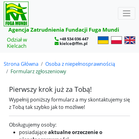
×
Agencja Zatrudnienia Fundacji Fuga Mundi
Odział w
+48 534 036 447
kielce@ffm.pl
Kielcach
Strona Główna
Osoba z niepełnosprawnością
Formularz zgłoszeniowy
Pierwszy krok już za Tobą!
Wypełnij poniższy formularz a my skontaktujemy się
z Tobą tak szybko jak to możliwe!
Obsługujemy osoby:
posiadające
aktualne orzeczenie o