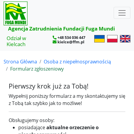
×
Agencja Zatrudnienia Fundacji Fuga Mundi
Odział w
+48 534 036 447
kielce@ffm.pl
Kielcach
Strona Główna
Osoba z niepełnosprawnością
Formularz zgłoszeniowy
Pierwszy krok już za Tobą!
Wypełnij poniższy formularz a my skontaktujemy się
z Tobą tak szybko jak to możliwe!
Obsługujemy osoby:
posiadające
aktualne orzeczenie o