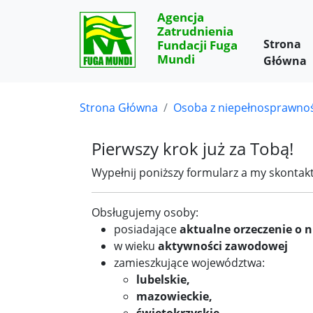
Agencja
Zatrudnienia
Strona
Fundacji Fuga
Mundi
Główna
Strona Główna
Osoba z niepełnosprawnoś
Pierwszy krok już za Tobą!
Wypełnij poniższy formularz a my skontakt
Obsługujemy osoby:
posiadające
aktualne orzeczenie o 
w wieku
aktywności zawodowej
zamieszkujące województwa:
lubelskie,
mazowieckie,