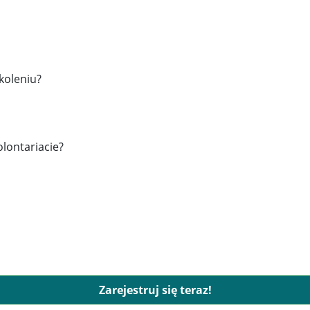
koleniu?
lontariacie?
Zarejestruj się teraz!