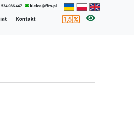
 534 036 447
kielce@ffm.pl
×
iat
Kontakt