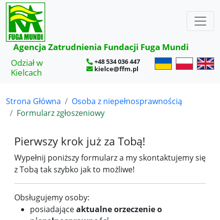
×
Agencja Zatrudnienia Fundacji Fuga Mundi
Odział w
+48 534 036 447
kielce@ffm.pl
Kielcach
Strona Główna
Osoba z niepełnosprawnością
Formularz zgłoszeniowy
Pierwszy krok już za Tobą!
Wypełnij poniższy formularz a my skontaktujemy się
z Tobą tak szybko jak to możliwe!
Obsługujemy osoby:
posiadające
aktualne orzeczenie o