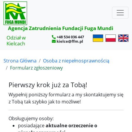
×
Agencja Zatrudnienia Fundacji Fuga Mundi
Odział w
+48 534 036 447
kielce@ffm.pl
Kielcach
Strona Główna
Osoba z niepełnosprawnością
Formularz zgłoszeniowy
Pierwszy krok już za Tobą!
Wypełnij poniższy formularz a my skontaktujemy się
z Tobą tak szybko jak to możliwe!
Obsługujemy osoby:
posiadające
aktualne orzeczenie o